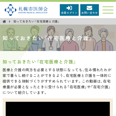
会員ログイン
お問い合わせ
知っておきたい『在宅医療と介護』
市民の皆さまへ
知っておきたい『在宅医療と介護』
新型コロナウイルス感染症関連情報
市民広報「健康さっぽろ」
知っておきたい『在宅医療と介護』
医療と介護の両方を必要とする状態になっても、住み慣れたわが
市民向け医学講座
家で暮らし続けることができるよう、在宅医療と介護を一体的に
提供できる体制づくりがすすめられています。この動画は、在宅
療養が必要となったときに受けられる「在宅医療」や「在宅介護」
市民向けイベント等
について紹介しています。
第68回保健文化賞受賞について