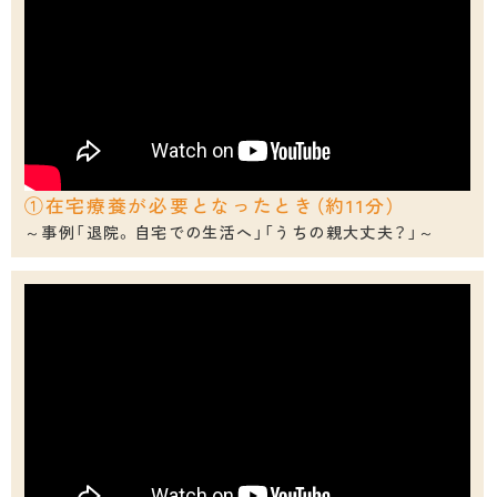
メーイくんの「ぬりえ」ひろば
医師・医療関係の皆様へ
札幌市医師会について
医療者向け講演会等
①在宅療養が必要となったとき（約11分）
～事例「退院。自宅での生活へ」「うちの親大丈夫？」～
検診予防接種
学術講演会等名義後援申請
会長挨拶
入会について
役員紹介
特定健康診査等
シリーズ「在宅医療」
医師会会務分担
各種がん検診等
在宅医療・介護・認知症サポートセンター
医師会の概要
乳がん・子宮がん
地域医療室
医師会の歩み