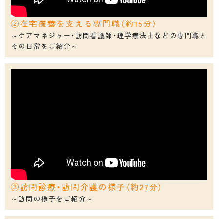
予防接種
治験事業について
②在宅療養を支える専門職（約15分）
定款
高齢者用肺炎球菌ワクチン
～ケアマネジャー・訪問看護師・理学療法士などの専門職と
その日常をご紹介～
初期及び二次救急当番報告
定款施行規則
医療DX・サイバーセキュリティ
札幌市医師会史
厚生労働省 「医療・介護・保育」分野における適
札幌市医師会看護専門学校
正な有料職業紹介事業者認定制度
札幌市医師会 採用情報
札幌市医師会館のご利用について
③訪問診療・訪問介護の様子（約27分）
～訪問の様子をご紹介～