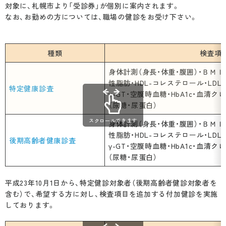
メーイくんの「ぬりえ」ひろば
対象に、札幌市より「受診券」が個別に案内されます。
なお、お勤めの方については、職場の健診をお受け下さい。
医師・医療関係の皆様へ
種類
検査項
身体計測（身長・体重・腹囲）・ＢＭ
札幌市医師会について
医療者向け講演会等
性脂肪・HDL-コレステロール・LDL-
特定健康診査
γ-GT・空腹時血糖・HbA1c・血清
（尿糖・尿蛋白）
検診予防接種
学術講演会等名義後援申請
会長挨拶
スクロールできます
身体計測（身長・体重・腹囲）・ＢＭ
入会について
性脂肪・HDL-コレステロール・LDL-
役員紹介
後期高齢者健康診査
特定健康診査等
γ-GT・空腹時血糖・HbA1c・血清
（尿糖・尿蛋白）
シリーズ「在宅医療」
医師会会務分担
各種がん検診等
平成23年10月1日から、特定健診対象者（後期高齢者健診対象者を
在宅医療・介護・認知症サポートセンター
含む）で、希望する方に対し、検査項目を追加する付加健診を実施
医師会の概要
乳がん・子宮がん
しております。
地域医療室
医師会の歩み