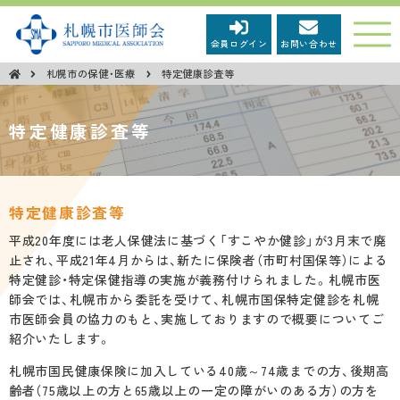
会員ログイン
お問い合わせ
札幌市の保健・医療
特定健康診査等
市民の皆さまへ
特定健康診査等
新型コロナウイルス感染症関連情報
市民広報「健康さっぽろ」
特定健康診査等
平成20年度には老人保健法に基づく「すこやか健診」が3月末で廃
市民向け医学講座
止され、平成21年4月からは、新たに保険者（市町村国保等）による
特定健診・特定保健指導の実施が義務付けられました。札幌市医
師会では、札幌市から委託を受けて、札幌市国保特定健診を札幌
市民向けイベント等
市医師会員の協力のもと、実施しておりますので概要についてご
紹介いたします。
第68回保健文化賞受賞について
札幌市国民健康保険に加入している40歳～74歳までの方、後期高
齢者（75歳以上の方と65歳以上の一定の障がいのある方）の方を