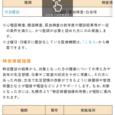
予防接種
種類
検査項
治験事業について
付加健診
心電図・貧血検査・白血球
定款
高齢者用肺炎球菌ワクチン
スクロールできます
初期及び二次救急当番報告
※心電図検査、眼底検査、貧血検査は前年度の健診結果等が一定
定款施行規則
の条件を満たし、かつ医師が必要と認めた方にのみ実施しま
す。
医療DX・サイバーセキュリティ
札幌市医師会史
※土曜日・日曜日に健診をしている医療機関は、
『こちら』
から検
索できます。
厚生労働省 「医療・介護・保育」分野における適
札幌市医師会看護専門学校
特定保健指導
正な有料職業紹介事業者認定制度
特定健診の結果から、対象となった方の健康についての考え方や
札幌市医師会 採用情報
長年の生活習慣、仕事やご家庭の状況を十分に考慮し、その方に
札幌市医師会館のご利用について
あった内容、方法で生活習慣の改善ができるように保健師や管理
栄養士などが面接や電話などによりサポートします。なお、対象
となった方には、札幌市より「特定保健指導利用券」が個別に案内
されます。
種類
費用
実施場所