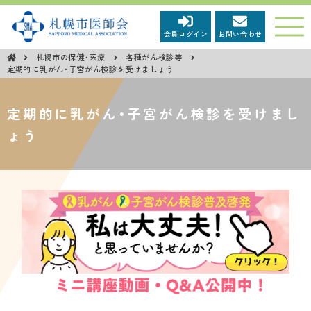
会員ログイン
お問い合わせ
札幌市の保健・医療
各種がん検診等
市民の皆さまへ
定期的に乳がん・子宮がん検診を受けましょう
定期的に乳がん・子宮がん検診を受けまし
新型コロナウイルス感染症関連情報
ょう
市民広報「健康さっぽろ」
市民向け医学講座
市民向けイベント等
第68回保健文化賞受賞について