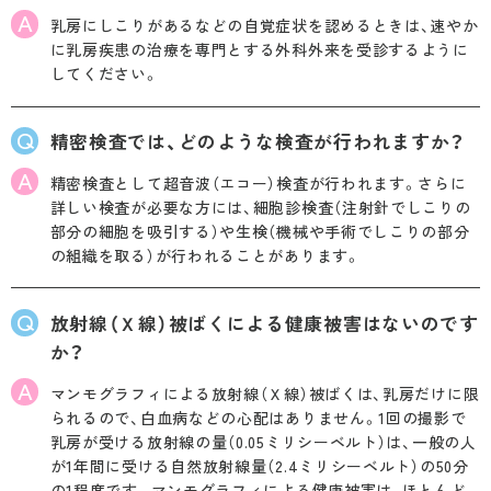
A
乳房にしこりがあるなどの自覚症状を認めるときは、速やか
に乳房疾患の治療を専門とする外科外来を受診するように
してください。
Q
精密検査では、どのような検査が行われますか？
A
精密検査として超音波（エコー）検査が行われます。さらに
詳しい検査が必要な方には、細胞診検査（注射針でしこりの
部分の細胞を吸引する）や生検（機械や手術でしこりの部分
の組織を取る）が行われることがあります。
Q
放射線（Ｘ線）被ばくによる健康被害はないのです
か？
A
マンモグラフィによる放射線（Ｘ線）被ばくは、乳房だけに限
られるので、白血病などの心配はありません。1回の撮影で
乳房が受ける放射線の量（0.05ミリシーベルト）は、一般の人
が1年間に受ける自然放射線量（2.4ミリシーベルト）の50分
の1程度です。マンモグラフィによる健康被害は、ほとんど