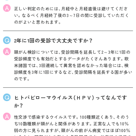
A
正しい判定のためには、月経中と月経直後は避けてくださ
い。なるべく月経終了後の3～7日の間に受診していただく
のがよいと思われます。
Q
2年に1回の受診で大丈夫ですか？
A
頚がん検診については、受診間隔を延長して2～3年に1回の
受診頻度でも有効だとするデータがたくさんあります。欧
米諸国では、3回連続して異常を認めなかった場合には、検
診頻度を3年に1回にするなど、受診間隔を延長する国が多い
のです。
Q
ヒトパピローマウイルス（ＨＰＶ）ってなんです
か？
A
性交渉で感染するウイルスです。100種類近くあり、そのう
ち10数種類が頚がんと関係があります。正常な人でも10％
弱の方に見られますが、頚がんの前がん病変ではほぼ100％