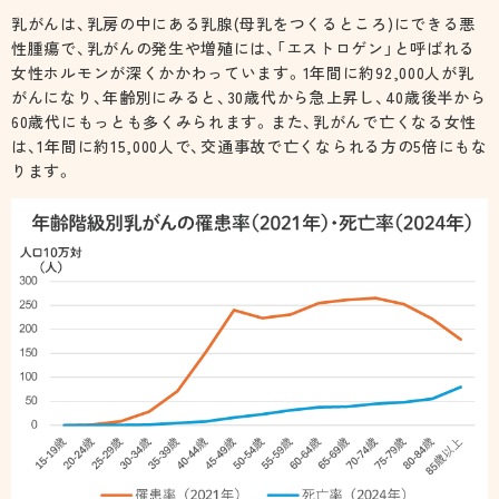
予防接種
乳がんは、乳房の中にある乳腺(母乳をつくるところ)にできる悪
治験事業について
性腫瘍で、乳がんの発生や増殖には、「エストロゲン」と呼ばれる
定款
高齢者用肺炎球菌ワクチン
女性ホルモンが深くかかわっています。1年間に約92,000人が乳
がんになり、年齢別にみると、30歳代から急上昇し、40歳後半から
初期及び二次救急当番報告
定款施行規則
60歳代にもっとも多くみられます。また、乳がんで亡くなる女性
は、1年間に約15,000人で、交通事故で亡くなられる方の5倍にもな
医療DX・サイバーセキュリティ
ります。
札幌市医師会史
厚生労働省 「医療・介護・保育」分野における適
札幌市医師会看護専門学校
正な有料職業紹介事業者認定制度
札幌市医師会 採用情報
札幌市医師会館のご利用について