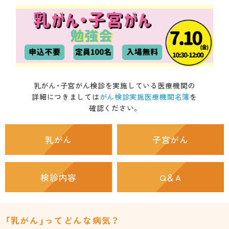
メーイくんの「ぬりえ」ひろば
医師・医療関係の皆様へ
札幌市医師会について
医療者向け講演会等
乳がん・子宮がん検診を実施している医療機関の
詳細につきましては
がん検診実施医療機関名簿
を
検診予防接種
確認ください。
学術講演会等名義後援申請
会長挨拶
入会について
乳がん
子宮がん
役員紹介
特定健康診査等
シリーズ「在宅医療」
医師会会務分担
各種がん検診等
検診内容
Q＆A
在宅医療・介護・認知症サポートセンター
医師会の概要
乳がん・子宮がん
「乳がん」ってどんな病気？
地域医療室
医師会の歩み