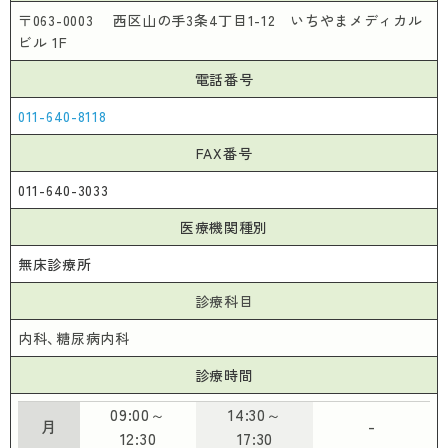
メーイくんの「ぬりえ」ひろば
〒063-0003 西区山の手3条4丁目1-12 いちやまメディカル
ビル 1F
電話番号
医師・医療関係の皆様へ
011-640-8118
札幌市医師会について
FAX番号
医療者向け講演会等
011-640-3033
検診予防接種
学術講演会等名義後援申請
会長挨拶
医療機関種別
無床診療所
入会について
役員紹介
特定健康診査等
診療科目
シリーズ「在宅医療」
医師会会務分担
内科、糖尿病内科
各種がん検診等
診療時間
在宅医療・介護・認知症サポートセンター
医師会の概要
乳がん・子宮がん
09:00～
14:30～
月
-
地域医療室
12:30
17:30
医師会の歩み