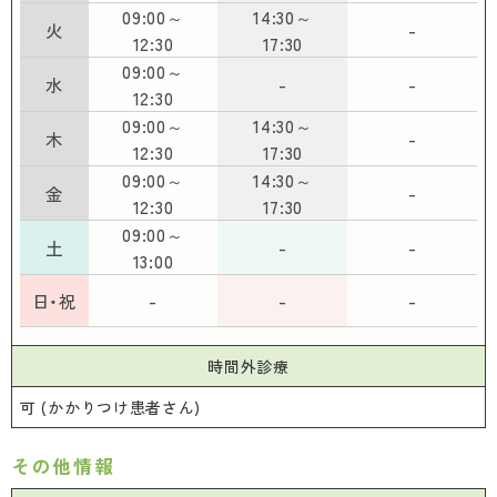
予防接種
09:00～
14:30～
火
-
12:30
17:30
治験事業について
定款
高齢者用肺炎球菌ワクチン
09:00～
水
-
-
12:30
初期及び二次救急当番報告
定款施行規則
09:00～
14:30～
木
-
12:30
17:30
医療DX・サイバーセキュリティ
09:00～
14:30～
札幌市医師会史
金
-
12:30
17:30
厚生労働省 「医療・介護・保育」分野における適
09:00～
札幌市医師会看護専門学校
土
-
-
13:00
正な有料職業紹介事業者認定制度
日・祝
-
-
-
札幌市医師会 採用情報
札幌市医師会館のご利用について
時間外診療
可 (かかりつけ患者さん)
その他情報