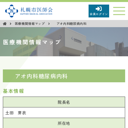
会員ログイン
医療機関情報マップ
アオ内科糖尿病内科
市民の皆さまへ
医療機関情報マップ
新型コロナウイルス感染症関連情報
市民広報「健康さっぽろ」
アオ内科糖尿病内科
市民向け医学講座
基本情報
市民向けイベント等
院長名
土田 芽衣
第68回保健文化賞受賞について
所在地