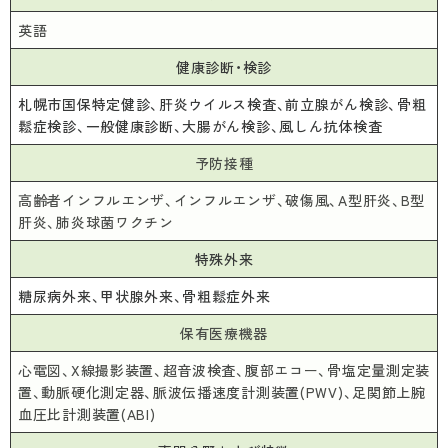
英語
健康診断・検診
札幌市国保特定健診、肝炎ウイルス検査、前立腺がん検診、骨粗
鬆症検診、一般健康診断、大腸がん検診、風しん抗体検査
予防接種
高齢者インフルエンザ、インフルエンザ、破傷風、A型肝炎、B型
肝炎、肺炎球菌ワクチン
特殊外来
糖尿病外来、甲状腺外来、骨粗鬆症外来
保有医療機器
心電図、X線撮影装置、超音波検査、腹部エコー、骨塩定量測定装
置、動脈硬化測定器、脈波伝播速度計測装置(PWV)、足関節上腕
血圧比計測装置(ABI)