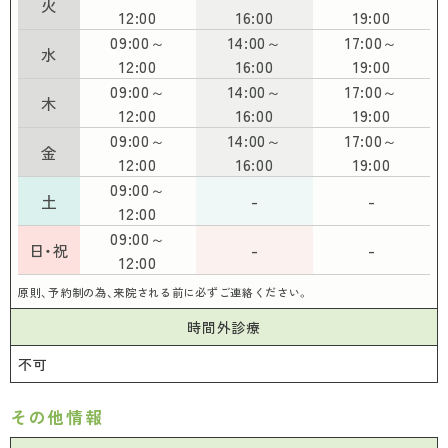
火
予防接種
12:00
16:00
19:00
09:00～
14:00～
17:00～
治験事業について
定款
水
高齢者用肺炎球菌ワクチン
12:00
16:00
19:00
09:00～
14:00～
17:00～
初期及び二次救急当番報告
木
定款施行規則
12:00
16:00
19:00
09:00～
14:00～
17:00～
金
医療DX・サイバーセキュリティ
札幌市医師会史
12:00
16:00
19:00
09:00～
土
-
-
厚生労働省 「医療・介護・保育」分野における適
12:00
札幌市医師会看護専門学校
09:00～
正な有料職業紹介事業者認定制度
日・祝
-
-
12:00
札幌市医師会 採用情報
札幌市医師会館のご利用について
原則、予約制の為、来院される前に必ずご連絡ください。
時間外診療
不可
その他情報