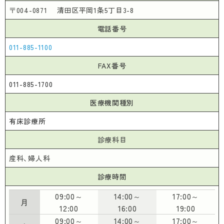
メーイくんの「ぬりえ」ひろば
〒004-0871 清田区平岡1条5丁目3-8
電話番号
医師・医療関係の皆様へ
011-885-1100
FAX番号
札幌市医師会について
医療者向け講演会等
011-885-1700
医療機関種別
検診予防接種
学術講演会等名義後援申請
会長挨拶
有床診療所
入会について
役員紹介
診療科目
特定健康診査等
産科、婦人科
シリーズ「在宅医療」
医師会会務分担
各種がん検診等
診療時間
在宅医療・介護・認知症サポートセンター
医師会の概要
09:00～
14:00～
17:00～
乳がん・子宮がん
月
12:00
16:00
19:00
地域医療室
09:00～
14:00～
17:00～
医師会の歩み