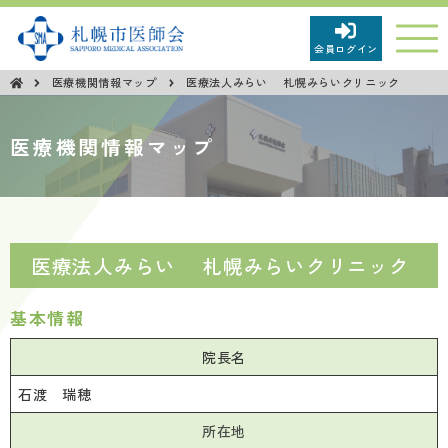
会員ログイン
医療機関情報マップ
医療法人みらい 札幌みらいクリニック
市民の皆さまへ
医療機関情報マップ
新型コロナウイルス感染症関連情報
市民広報「健康さっぽろ」
医療法人みらい 札幌みらいクリニック
市民向け医学講座
基本情報
市民向けイベント等
院長名
石渡 瑞穂
第68回保健文化賞受賞について
所在地