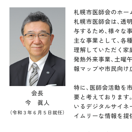
札幌市医師会のホー
札幌市医師会は、透
与するため、様々な
主な事業として、各種
理解していただく家
発熱外来事業、土曜
報マップや市民向け
特に、医師会活動を
会長
要と考えております
今 眞人
いるデジタルサイネー
（令和３年６月５日就任）
イムリーな情報を提